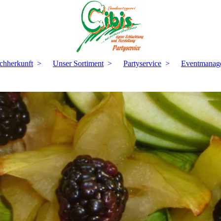
schherkunft
Unser Sortiment
Partyservice
Eventmanag